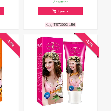
В наличии
Купить
TS72002-156
–20%
–20%