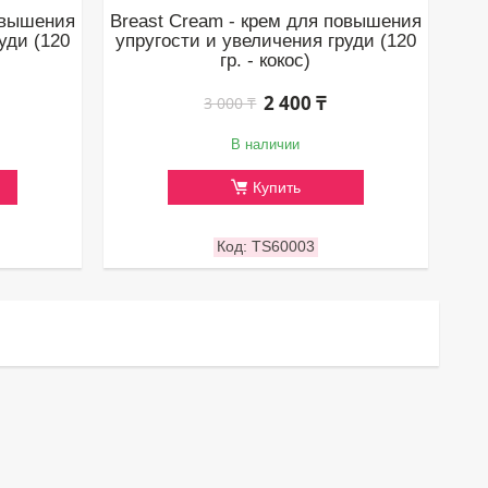
овышения
Breast Cream - крем для повышения
уди (120
упругости и увеличения груди (120
гр. - кокос)
2 400 ₸
3 000 ₸
В наличии
Купить
TS60003