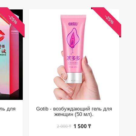
–25%
–25%
ль для
Gotib - возбуждающий гель для
женщин (50 мл).
1 500 ₸
2 000 ₸