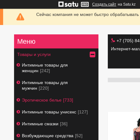
Создать сайт
на Satu.kz
Сейчас компания не может быстро обрабатывать 
+7 (705) 8
Интернет-маг
Товары и услуги
Интимные товары для
женщин
242
Интимные товары для
мужчин
220
Эротическое белье
733
Интимные товары унисекс
127
Интимные смазки
36
Возбуждающие средства
52