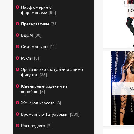
Парфюмерия с
БО
феромонами
99
Презервативы
31
БДСМ
80
Секс-машины
11
Куклы
6
Эротические статуэтки и аниме
фигурки.
33
Ювелирные изделия из
К
серебра.
5
Женская красота
3
Временные Татуировки.
389
Распродажа
3