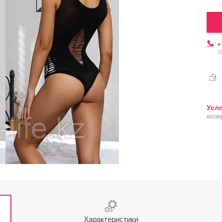
+
W
возв
Характеристики