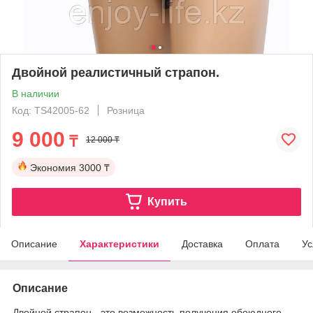
Двойной реалистичный страпон.
В наличии
Код: TS42005-62
Розница
9 000
₸
12 000 ₸
Экономия
3000 ₸
Купить
Описание
Характеристики
Доставка
Оплата
Ус
Описание
Двойной страпон - это возможность получения обоюдного