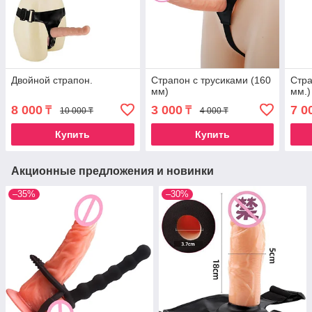
Двойной страпон.
Страпон с трусиками (160
Стра
мм)
мм.)
8 000
3 000
7 0
₸
₸
10 000 ₸
4 000 ₸
Купить
Купить
Акционные предложения и новинки
–35%
–30%