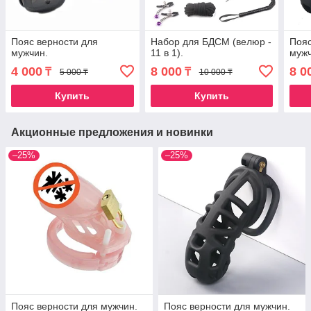
Пояс верности для
Набор для БДСМ (велюр -
Пояс
мужчин.
11 в 1).
мужч
4 000
8 000
8 0
₸
₸
5 000 ₸
10 000 ₸
Купить
Купить
Акционные предложения и новинки
–25%
–25%
Пояс верности для мужчин.
Пояс верности для мужчин.