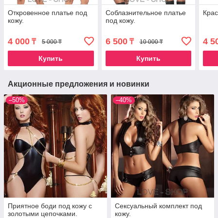
Откровенное платье под
Соблазнительное платье
Крас
кожу.
под кожу.
4 000
6 500
4 5
₸
₸
5 000 ₸
10 000 ₸
Купить
Купить
Акционные предложения и новинки
–50%
–40%
Приятное боди под кожу с
Сексуальный комплект под
золотыми цепочками.
кожу.