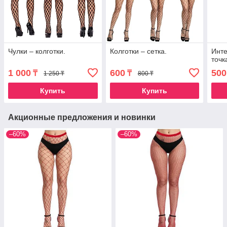
Чулки – колготки.
Колготки – сетка.
Инте
точк
1 000
600
500
₸
₸
1 250 ₸
800 ₸
Купить
Купить
Акционные предложения и новинки
–60%
–60%