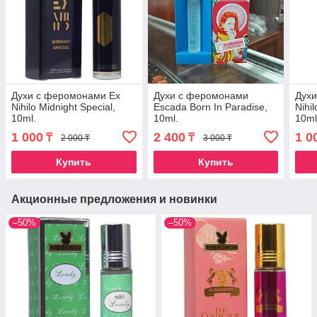
Духи с феромонами Ex
Духи с феромонами
Дух
Nihilo Midnight Special,
Escada Born In Paradise,
Nihil
10ml.
10ml.
10ml
1 000
2 400
1 0
₸
₸
2 000 ₸
3 000 ₸
Купить
Купить
Акционные предложения и новинки
–50%
–50%