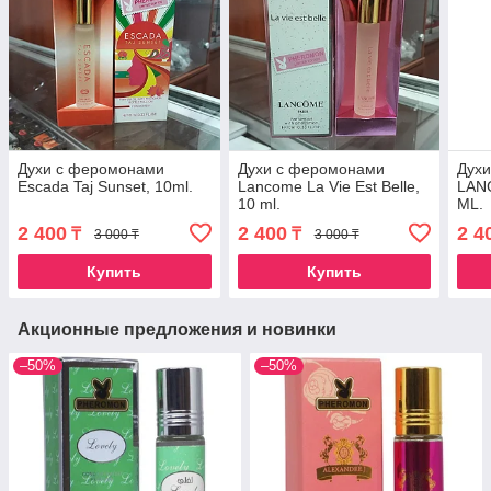
Духи с феромонами
Духи с феромонами
Дух
Escada Taj Sunset, 10ml.
Lancome La Vie Est Belle,
LAN
10 ml.
ML.
2 400
2 400
2 4
₸
₸
3 000 ₸
3 000 ₸
Купить
Купить
Акционные предложения и новинки
–50%
–50%