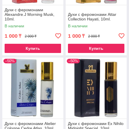
Духи с феромонами
Alexandre.J Morning Musk,
Духи с феромонами Attar
10ml.
Collection Hayati, 10ml.
В наличии
В наличии
1 000
1 000
₸
₸
2 000 ₸
2 000 ₸
Купить
Купить
–50%
–50%
Духи с феромонами Atelier
Духи с феромонами Ex Nihilo
Cologne Cedre Atlas, 10ml.
Midnight Special, 10ml.