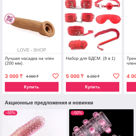
Лучшая насадка на член
Набор для БДСМ. (8 в 1)
Трен
(200 мм).
член
3 000
5 000
4 0
₸
₸
4 000 ₸
6 250 ₸
Купить
Купить
Акционные предложения и новинки
–50%
–50%