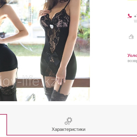
+
W
возв
Характеристики