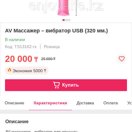
AV Массажер – вибратор USB (320 мм.)
В наличии
Код: TS13162-rs
Розница
20 000
₸
25 000 ₸
Экономия
5000 ₸
Купить
Описание
Характеристики
Доставка
Оплата
Ус
Описание
AV массажер - вибратор для женщин.