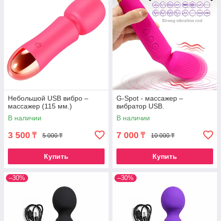
Небольшой USB вибро –
G-Spot - массажер –
массажер (115 мм.)
вибратор USB.
В наличии
В наличии
3 500
7 000
₸
₸
5 000 ₸
10 000 ₸
Купить
Купить
–30%
–30%