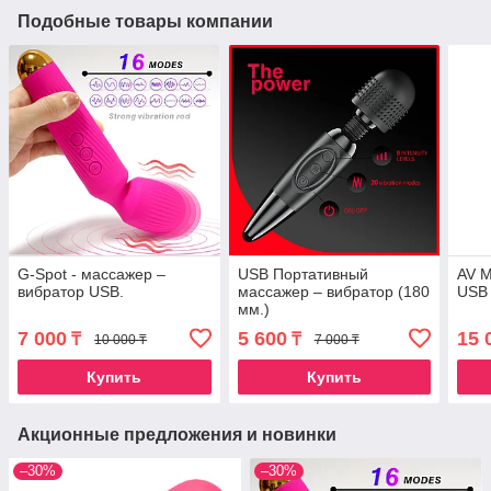
Подобные товары компании
G-Spot - массажер –
USB Портативный
AV М
вибратор USB.
массажер – вибратор (180
USB 
мм.)
7 000
5 600
15 
₸
₸
10 000 ₸
7 000 ₸
Купить
Купить
Акционные предложения и новинки
–30%
–30%