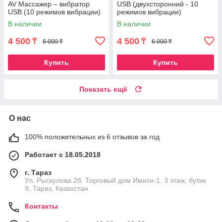
AV Массажер – вибратор
USB (двухсторонний - 10
USB (10 режимов вибрации)
режимов вибрации)
В наличии
В наличии
4 500
4 500
₸
₸
6 000 ₸
6 000 ₸
Купить
Купить
Показать ещё
О нас
100% положительных из 6 отзывов за год
Работает с 18.05.2018
г. Тараз
Ул. Рыскулова 2б. Торговый дом Имити-1. 3 этаж, бутик
9, Тараз, Казахстан
Контакты