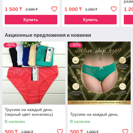
разм
1 500
1 000
1 2
₸
₸
2 000 ₸
1 250 ₸
Купить
Купить
Акционные предложения и новинки
–50%
–50%
Трусики на каждый день.
(черный цвет кончились)
Трусики на каждый день.
В наличии
В наличии
500
500
₸
₸
1 000 ₸
1 000 ₸