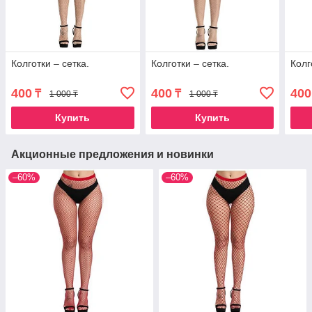
Колготки – сетка.
Колготки – сетка.
Колг
400
400
400
₸
₸
1 000 ₸
1 000 ₸
Купить
Купить
Акционные предложения и новинки
–60%
–60%