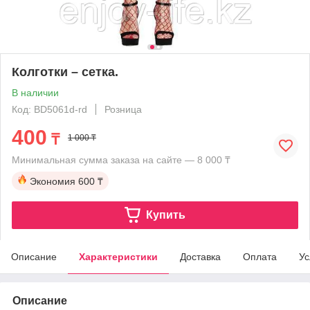
Колготки – сетка.
В наличии
Код: BD5061d-rd
Розница
400
₸
1 000 ₸
Минимальная сумма заказа на сайте — 8 000 ₸
Экономия
600 ₸
Купить
Описание
Характеристики
Доставка
Оплата
Ус
Описание