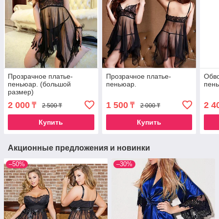
Прозрачное платье-
Прозрачное платье-
Обв
пеньюар. (большой
пеньюар.
пен
размер)
2 000
1 500
2 4
₸
₸
2 500 ₸
2 000 ₸
Купить
Купить
Акционные предложения и новинки
–50%
–30%