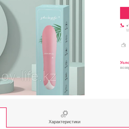
+
W
возв
Характеристики