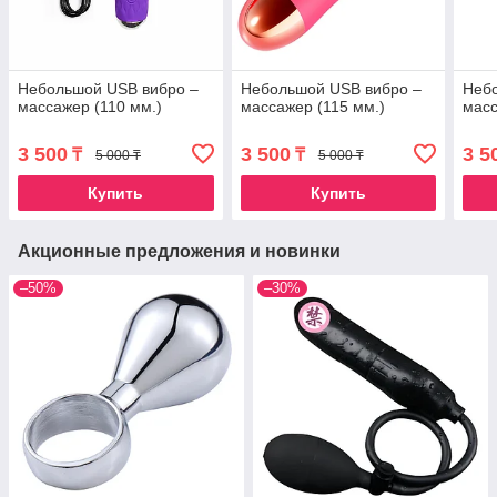
Небольшой USB вибро –
Небольшой USB вибро –
Неб
массажер (110 мм.)
массажер (115 мм.)
масс
3 500
3 500
3 5
₸
₸
5 000 ₸
5 000 ₸
Купить
Купить
Акционные предложения и новинки
–50%
–30%