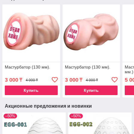
Мастурбатор (130 мм).
Мастурбатор (130 мм).
Маст
мм.)
3 000
3 000
5 0
₸
₸
4 000 ₸
4 000 ₸
Купить
Купить
Акционные предложения и новинки
–50%
–50%