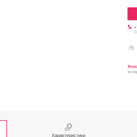
+
W
возв
Характеристики