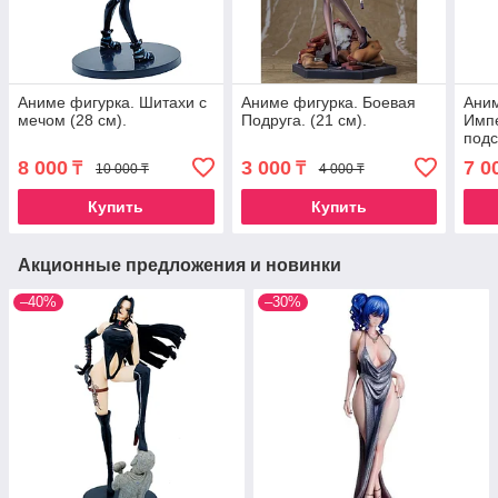
Аниме фигурка. Шитахи с
Аниме фигурка. Боевая
Аним
мечом (28 см).
Подруга. (21 см).
Импе
подс
8 000
3 000
7 0
₸
₸
10 000 ₸
4 000 ₸
Купить
Купить
Акционные предложения и новинки
–40%
–30%