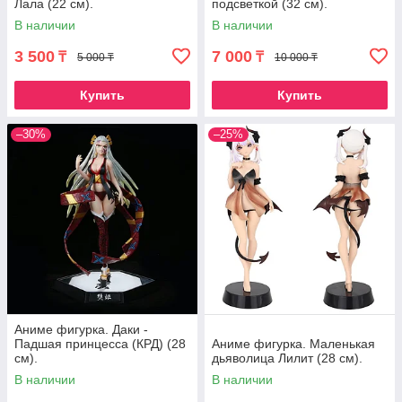
Лала (22 см).
подсветкой (32 см).
В наличии
В наличии
3 500
7 000
₸
₸
5 000 ₸
10 000 ₸
Купить
Купить
–30%
–25%
Аниме фигурка. Даки -
Падшая принцесса (КРД) (28
Аниме фигурка. Маленькая
см).
дьяволица Лилит (28 см).
В наличии
В наличии