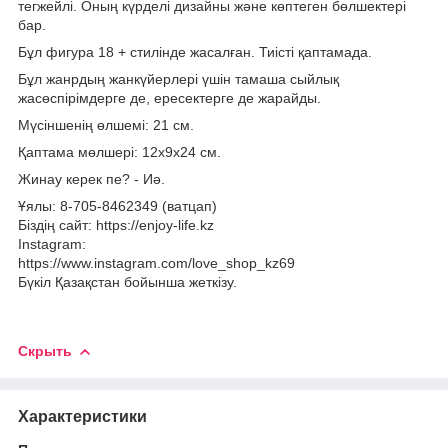
тегжейлі. Оның күрделі дизайны және көптеген бөлшектері
бар.
Бұл фигура 18 + стилінде жасалған. Тиісті қаптамада.
Бұл жанрдың жанкүйерлері үшін тамаша сыйлық
жасөспірімдерге де, ересектерге де жарайды.
Мүсіншенің өлшемі: 21 см.
Қаптама мөлшері: 12х9х24 см.
Жинау керек пе? - Иә.
Ұялы: 8-705-8462349 (ватцап)
Біздің сайт: https://enjoy-life.kz
Instagram:
https://www.instagram.com/love_shop_kz69
Бүкіл Қазақстан бойынша жеткізу.
Скрыть
Характеристики