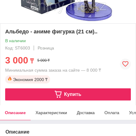
Альбедо - аниме фигурка (21 см)..
В наличии
Код: ST6003
Розница
3 000
₸
5 000 ₸
Минимальная сумма заказа на сайте — 8 000 ₸
Экономия
2000 ₸
Купить
Описание
Характеристики
Доставка
Оплата
Усл
Описание