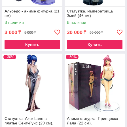
Альбедо - аниме фигурка (21
Статуэтка. Императрица
см)..
Змей (46 см).
В наличии
В наличии
3 000
30 000
₸
₸
5 000 ₸
50 000 ₸
Купить
Купить
–30%
–30%
Статуэтка. Azur Lane в
Аниме фигурка. Принцесса
платье Сент-Луис (29 см).
Лала (22 см).