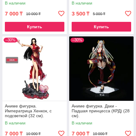
В наличии
В наличии
7 000
3 500
₸
₸
10 000 ₸
5 000 ₸
Купить
Купить
–30%
–30%
Аниме фигурка.
Аниме фигурка. Даки -
Императрица Хенкок, с
Падшая принцесса (КРД) (28
подсветкой (32 см).
см).
В наличии
В наличии
7 000
7 000
₸
₸
10 000 ₸
10 000 ₸