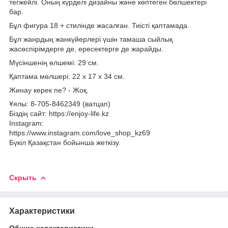
тегжейлі. Оның күрделі дизайны және көптеген бөлшектері
бар.
Бұл фигура 18 + стилінде жасалған. Тиісті қаптамада.
Бұл жанрдың жанкүйерлері үшін тамаша сыйлық
жасөспірімдерге де, ересектерге де жарайды.
Мүсіншенің өлшемі: 29 см.
Қаптама мөлшері: 22 x 17 x 34 см.
Жинау керек пе? - Жоқ.
Ұялы: 8-705-8462349 (ватцап)
Біздің сайт: https://enjoy-life.kz
Instagram:
https://www.instagram.com/love_shop_kz69
Бүкіл Қазақстан бойынша жеткізу.
Скрыть
Характеристики
Общие характеристики