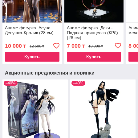
Аниме фигурка. Асуна
Аниме фигурка. Даки -
Аним
Девушка-Кролик (28 см).
Падшая принцесса (КРД)
мечо
(28 см).
10 000
7 000
8 0
₸
₸
12 500 ₸
10 000 ₸
Купить
Купить
Акционные предложения и новинки
–40%
–40%