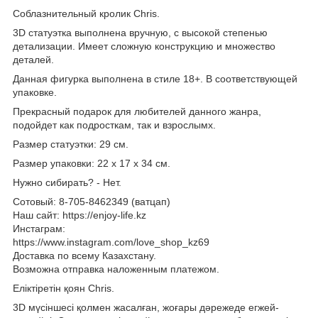
Соблазнительный кролик Chris.
3D статуэтка выполнена вручную, с высокой степенью
детализации. Имеет сложную конструкцию и множество
деталей.
Данная фигурка выполнена в стиле 18+. В соответствующей
упаковке.
Прекрасный подарок для любителей данного жанра,
подойдет как подросткам, так и взрослымх.
Размер статуэтки: 29 см.
Размер упаковки: 22 x 17 x 34 см.
Нужно сибирать? - Нет.
Сотовый: 8-705-8462349 (ватцап)
Наш сайт: https://enjoy-life.kz
Инстаграм:
https://www.instagram.com/love_shop_kz69
Доставка по всему Казахстану.
Возможна отправка наложенным платежом.
Еліктіретін қоян Chris.
3D мүсіншесі қолмен жасалған, жоғары дәрежеде егжей-