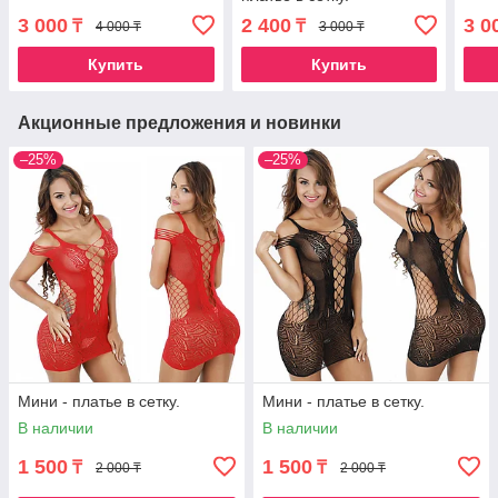
3 000
2 400
3 0
₸
₸
4 000 ₸
3 000 ₸
Купить
Купить
Акционные предложения и новинки
–25%
–25%
Мини - платье в сетку.
Мини - платье в сетку.
В наличии
В наличии
1 500
1 500
₸
₸
2 000 ₸
2 000 ₸