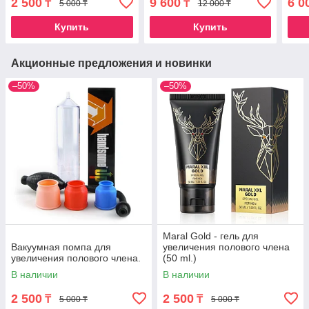
2 500
9 600
6 0
₸
₸
5 000 ₸
12 000 ₸
Купить
Купить
Акционные предложения и новинки
–50%
–50%
Maral Gold - гель для
Вакуумная помпа для
увеличения полового члена
увеличения полового члена.
(50 ml.)
В наличии
В наличии
2 500
2 500
₸
₸
5 000 ₸
5 000 ₸