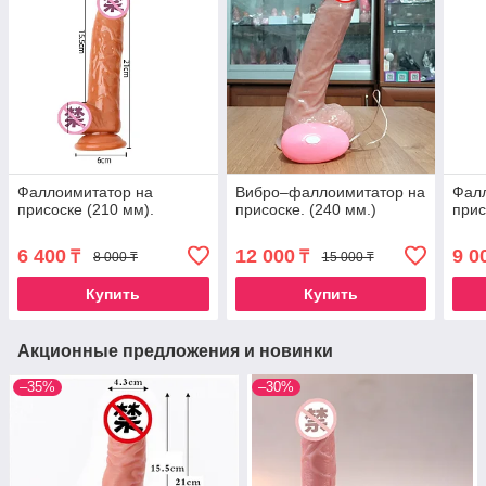
Фаллоимитатор на
Вибро–фаллоимитатор на
Фал
присоске (210 мм).
присоске. (240 мм.)
прис
6 400
12 000
9 0
₸
₸
8 000 ₸
15 000 ₸
Купить
Купить
Акционные предложения и новинки
–35%
–30%