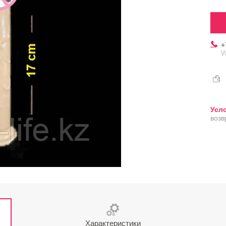
+
W
возв
Характеристики