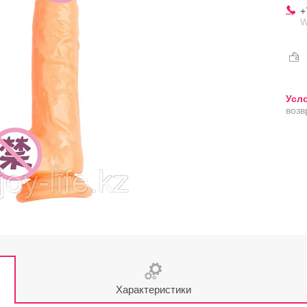
+
W
возв
Характеристики