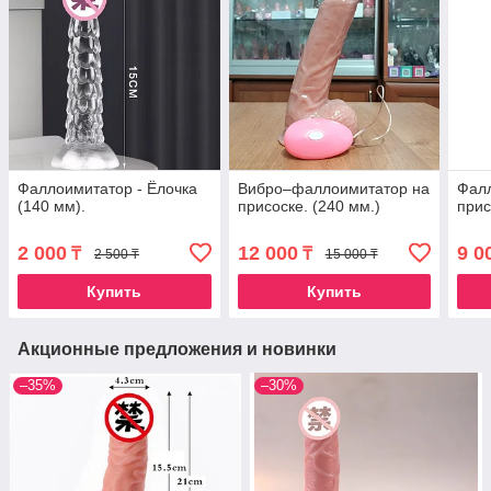
Фаллоимитатор - Ёлочка
Вибро–фаллоимитатор на
Фал
(140 мм).
присоске. (240 мм.)
прис
2 000
12 000
9 0
₸
₸
2 500 ₸
15 000 ₸
Купить
Купить
Акционные предложения и новинки
–35%
–30%