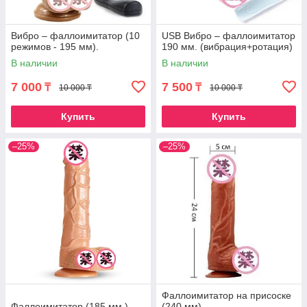
Вибро – фаллоимитатор (10
USB Вибро – фаллоимитатор
режимов - 195 мм).
190 мм. (вибрация+ротация)
В наличии
В наличии
7 000
7 500
₸
₸
10 000 ₸
10 000 ₸
Купить
Купить
–25%
–25%
Фаллоимитатор на присоске
Фаллоимитатор (185 мм.)
(240 мм).