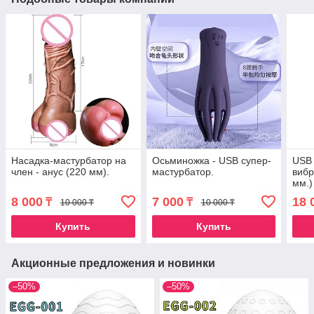
Насадка-мастурбатор на
Осьминожка - USB супер-
USB
член - анус (220 мм).
мастурбатор.
вибр
мм.)
8 000
7 000
18 
₸
₸
10 000 ₸
10 000 ₸
Купить
Купить
Акционные предложения и новинки
–50%
–50%