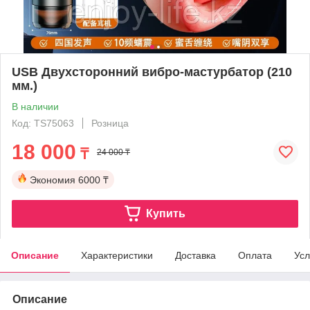
USB Двухсторонний вибро-мастурбатор (210
мм.)
В наличии
Код: TS75063
Розница
18 000
₸
24 000 ₸
Экономия
6000 ₸
Купить
Описание
Характеристики
Доставка
Оплата
Усл
Описание