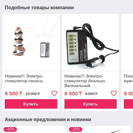
Подобные товары компании
Новинка!!! Электро-
Новинка!!! Электро-
Пояс
стимулятор пениса.
стимулятор Анально-
мужч
Вагинальный.
8 500
6 000
9 0
₸
₸
10 000 ₸
8 000 ₸
Купить
Купить
Акционные предложения и новинки
–20%
–20%