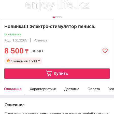
Новинка!!! Электро-стимулятор пениса.
В наличии
Код: TS13265
Розница
8 500
₸
10 000 ₸
Экономия
1500 ₸
Купить
Описание
Характеристики
Доставка
Оплата
Усл
Описание
С помощью электро-стимулятора для пениса любой мужчина