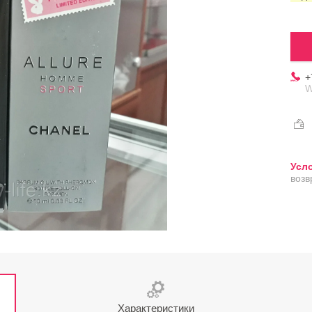
+
W
возв
Характеристики