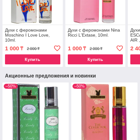
Духи с феромонами
Духи с феромонами Nina
Дух
Moschino I Love Love,
Ricci L'Extase, 10ml.
ESC
10ml.
AIR 
1 000
1 000
2 4
₸
₸
2 000 ₸
2 000 ₸
Купить
Купить
Акционные предложения и новинки
–50%
–50%