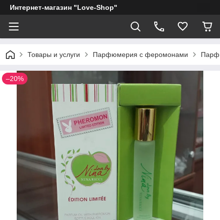
Интернет-магазин "Love-Shop"
Товары и услуги
Парфюмерия с феромонами
Парф
–20%