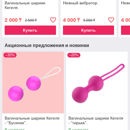
Вагинальные шарики
Нежный вибратор.
Нежн
Кегеля.
2 000
4 000
4 0
₸
₸
2 500 ₸
5 000 ₸
Купить
Купить
Акционные предложения и новинки
–30%
–20%
Вагинальные шарики Кегеля
Вагинальные шарики Кегеля
- “Бусинки”.
- “гирька”.
В наличии
В наличии