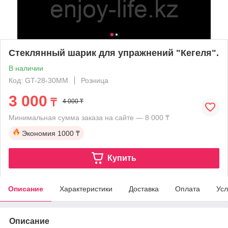
Стеклянный шарик для упражнений "Кегеля".
В наличии
Код: GT-28-30MM
Розница
3 000
₸
4 000 ₸
Минимальная сумма заказа на сайте — 8 000 ₸
Экономия
1000 ₸
Купить
Описание
Характеристики
Доставка
Оплата
Усл
Описание