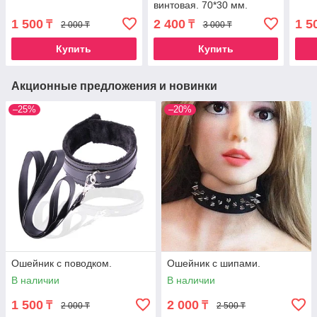
винтовая. 70*30 мм.
1 500
2 400
1 5
₸
₸
2 000 ₸
3 000 ₸
Купить
Купить
Акционные предложения и новинки
–25%
–20%
Ошейник с поводком.
Ошейник с шипами.
В наличии
В наличии
1 500
2 000
₸
₸
2 000 ₸
2 500 ₸