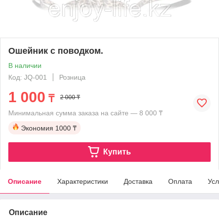
Ошейник с поводком.
В наличии
Код: JQ-001
Розница
1 000
₸
2 000 ₸
Минимальная сумма заказа на сайте — 8 000 ₸
Экономия
1000 ₸
Купить
Описание
Характеристики
Доставка
Оплата
Усл
Описание