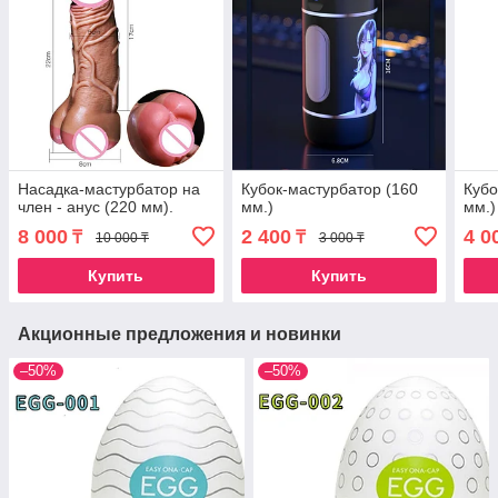
Насадка-мастурбатор на
Кубок-мастурбатор (160
Кубо
член - анус (220 мм).
мм.)
мм.)
8 000
2 400
4 0
₸
₸
10 000 ₸
3 000 ₸
Купить
Купить
Акционные предложения и новинки
–50%
–50%