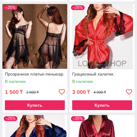
–25%
–25%
Прозрачное платье-пеньюар.
Грациозный халатик.
В наличии
В наличии
1 500
3 000
₸
₸
2 000 ₸
4 000 ₸
Купить
Купить
–25%
–25%