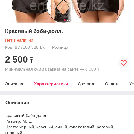
Красивый бэби-долл.
Нет в наличии
Код: BD7103-825-bk
Розница
2 500
₸
Минимальная сумма заказа на сайте — 8 000 ₸
Описание
Характеристики
Доставка
Оплата
Ус
Описание
Красивый бэби-долл.
Размер:
M
,
L
.
Цвета: черный, красный, синий, фиолетовый, розовый,
зеленый.