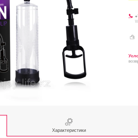
+
W
возв
Характеристики