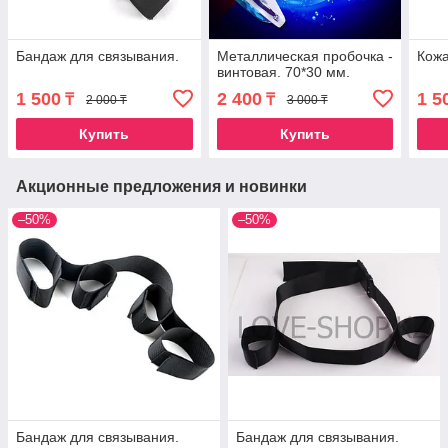
Бандаж для связывания.
Металлическая пробочка -
Кожа
винтовая. 70*30 мм.
1 500
2 400
1 5
₸
₸
2 000 ₸
3 000 ₸
Купить
Купить
Акционные предложения и новинки
–50%
–50%
Бандаж для связывания.
Бандаж для связывания.