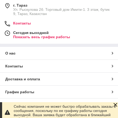
г. Тараз
Ул. Рыскулова 2б. Торговый дом Имити-1. 3 этаж, бутик
9, Тараз, Казахстан
Контакты
Сегодня выходной
Показать весь график работы
О нас
Контакты
Доставка и оплата
График работы
Полная версия сайта
Сейчас компания не может быстро обрабатывать заказы и
сообщения, поскольку по ее графику работы сегодня
выходной. Ваша заявка будет обработана в ближайший
Сайт создан на маркетплейсе
Satu.kz