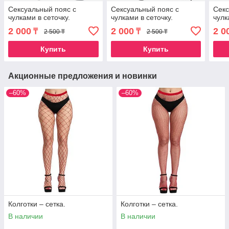
Сексуальный пояс с
Сексуальный пояс с
Секс
чулками в сеточку.
чулками в сеточку.
чулк
2 000
2 000
2 0
₸
₸
2 500 ₸
2 500 ₸
Купить
Купить
Акционные предложения и новинки
–60%
–60%
Колготки – сетка.
Колготки – сетка.
В наличии
В наличии