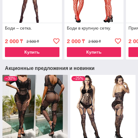
Боди – сетка.
Боди в крупную сетку.
Прия
2 000
2 000
2 0
₸
₸
2 500 ₸
2 500 ₸
Купить
Купить
Акционные предложения и новинки
–30%
–25%