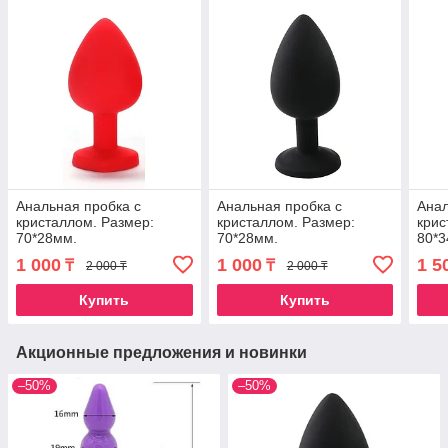
Анальная пробка с
Анальная пробка с
Анал
кристаллом. Размер:
кристаллом. Размер:
крис
70*28мм.
70*28мм.
80*3
1 000
1 000
1 5
₸
₸
2 000 ₸
2 000 ₸
Купить
Купить
Акционные предложения и новинки
–50%
–50%