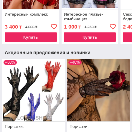
Интересный комплект.
Интересное платье-
Сек
комбинация.
боди
3 400
1 000
2 4
₸
₸
4 000 ₸
1 250 ₸
Купить
Купить
Акционные предложения и новинки
–50%
–40%
Перчатки.
Перчатки.