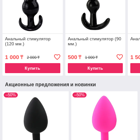
Анальный стимулятор
Анальный стимулятор (90
Анал
(120 мм.)
мм.)
1 000
500
1 5
₸
₸
2 000 ₸
1 000 ₸
Купить
Купить
Акционные предложения и новинки
–50%
–50%