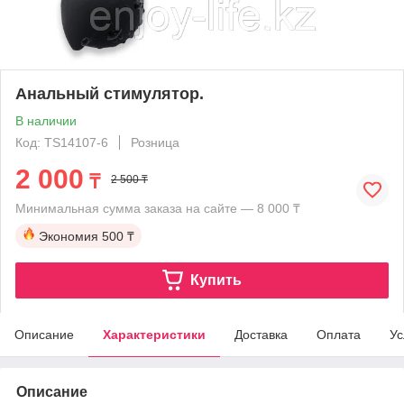
Анальный стимулятор.
В наличии
Код: TS14107-6
Розница
2 000
₸
2 500 ₸
Минимальная сумма заказа на сайте — 8 000 ₸
Экономия
500 ₸
Купить
Описание
Характеристики
Доставка
Оплата
Ус
Описание