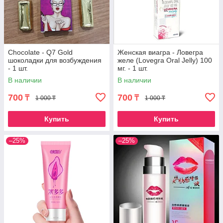
Chocolate - Q7 Gold
Женская виагра - Ловегра
шоколадки для возбуждения
желе (Lovegra Oral Jelly) 100
- 1 шт.
мг. - 1 шт.
В наличии
В наличии
700
700
₸
₸
1 000 ₸
1 000 ₸
Купить
Купить
–25%
–25%