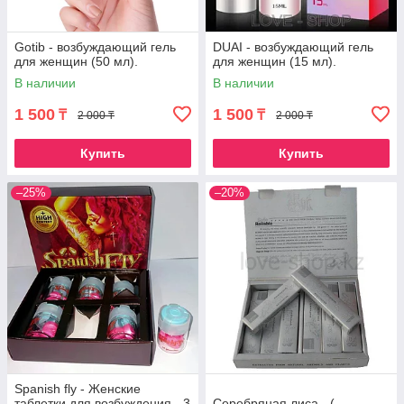
Gotib - возбуждающий гель
DUAI - возбуждающий гель
для женщин (50 мл).
для женщин (15 мл).
В наличии
В наличии
1 500
1 500
₸
₸
2 000 ₸
2 000 ₸
Купить
Купить
–25%
–20%
Spanish fly - Женские
таблетки для возбуждения - 3
Серебряная лиса - (