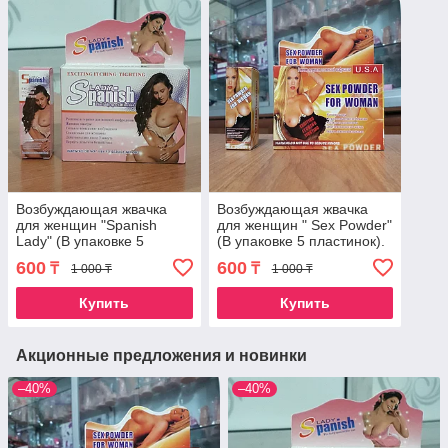
Возбуждающая жвачка
Возбуждающая жвачка
для женщин "Spanish
для женщин " Sex Powder"
Lady" (В упаковке 5
(В упаковке 5 пластинок).
пластинок).
600
600
₸
₸
1 000 ₸
1 000 ₸
Купить
Купить
Акционные предложения и новинки
–40%
–40%