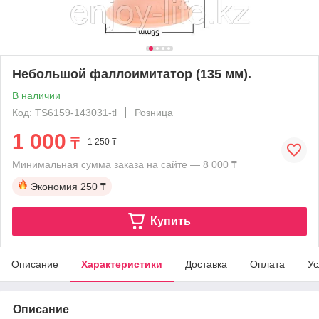
Небольшой фаллоимитатор (135 мм).
В наличии
Код: TS6159-143031-tl
Розница
1 000
₸
1 250 ₸
Минимальная сумма заказа на сайте — 8 000 ₸
Экономия
250 ₸
Купить
Описание
Характеристики
Доставка
Оплата
Ус
Описание