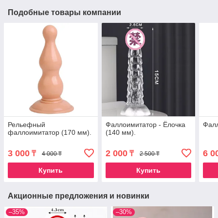
Подобные товары компании
Рельефный
Фаллоимитатор - Ёлочка
Фалл
фаллоимитатор (170 мм).
(140 мм).
3 000
2 000
6 0
₸
₸
4 000 ₸
2 500 ₸
Купить
Купить
Акционные предложения и новинки
–35%
–30%