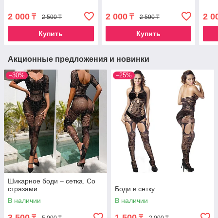
2 000
2 000
2 0
₸
₸
2 500 ₸
2 500 ₸
Купить
Купить
Акционные предложения и новинки
–30%
–25%
Шикарное боди – сетка. Со
стразами.
Боди в сетку.
В наличии
В наличии
3 500
1 500
₸
₸
5 000 ₸
2 000 ₸