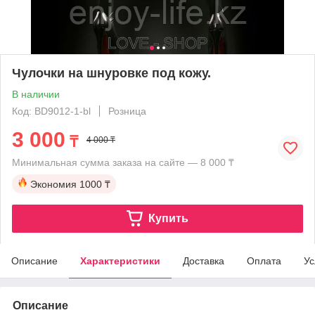
Чулочки на шнуровке под кожу.
В наличии
Код: BD9012-1-bl
Розница
3 000
₸
4 000 ₸
Минимальная сумма заказа на сайте — 8 000 ₸
Экономия
1000 ₸
Купить
Описание
Характеристики
Доставка
Оплата
Ус
Описание