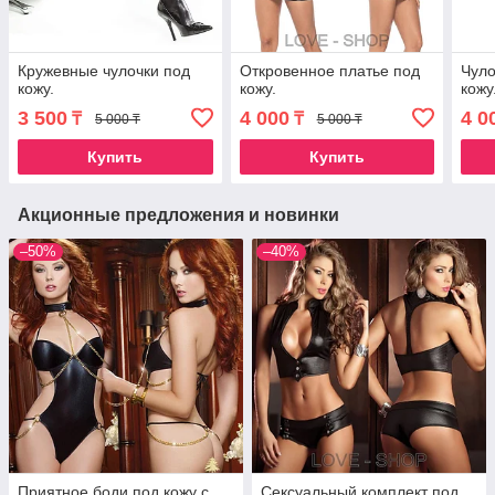
Кружевные чулочки под
Откровенное платье под
Чуло
кожу.
кожу.
кожу
3 500
4 000
4 0
₸
₸
5 000 ₸
5 000 ₸
Купить
Купить
Акционные предложения и новинки
–50%
–40%
Приятное боди под кожу с
Сексуальный комплект под