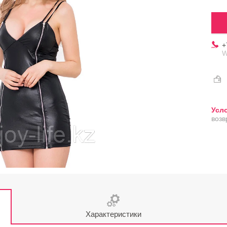
+
W
возв
Характеристики