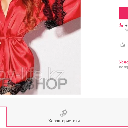
+
W
возв
Характеристики