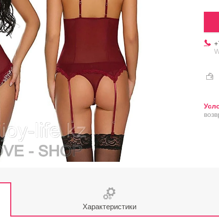
+
W
возв
Характеристики