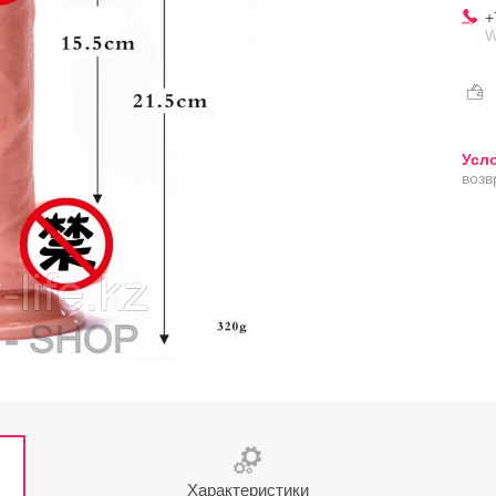
+
W
возв
Характеристики